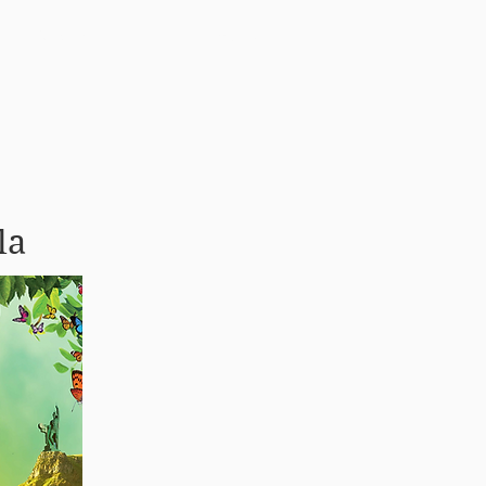
Tenglar
Hafa samband
la