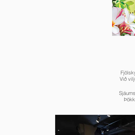
Fjölsk
Við vi
Sjáumst
Þökk