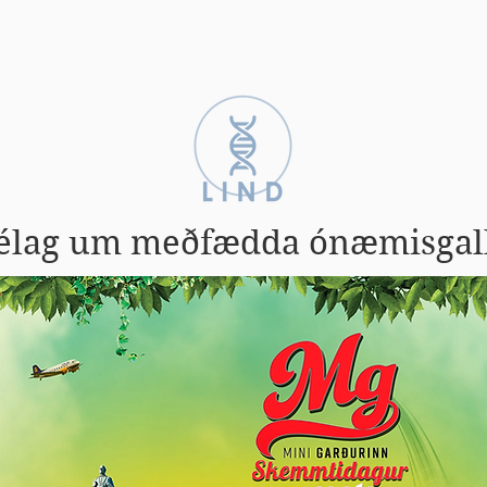
Zebrabörn
Einkenni
Fræðsla
élag um meðfædda ónæmisgal