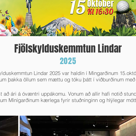
Fjölskylduskemmtun Lindar
2025
ylduskemmtun Lindar 2025 var haldin í Mingarðinum 15.októ
ljum þakka öllum sem mættu og tóku þátt í viðburðinum með
 að ári á óvæntri uppákomu. Vonum að allir hafi notið stund
um Mínígarðinum kærlega fyrir stuðninginn og hlýlegar mótt