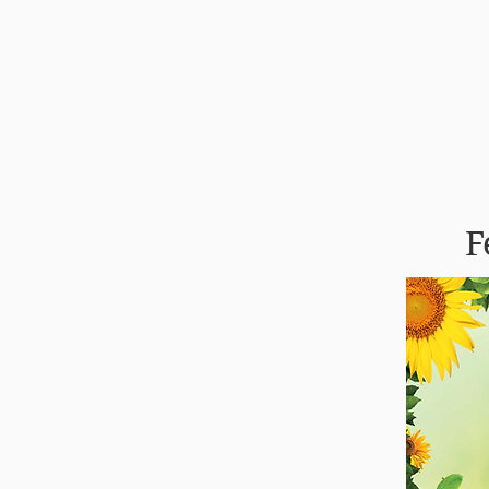
Forsíða
Félagið
F