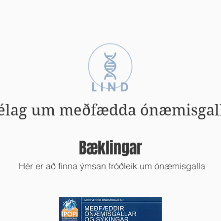
Zebrabörn
Einkenni
Fræðsla
élag um meðfædda ónæmisgal
Bæklingar
Hér er að finna ýmsan fróðleik um ónæmisgalla