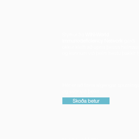
Kærar þakkir
Styrkur frá
WIN-World
Immunodeficiency Network
gerði
okkur kleift að opna þessa heimas
og kunnum við þeim bestu þakkir fyr
Spurt & svarað
Hér er að finna algengar spurning
og svör við þeim.
Skoða betur
Fræðsla