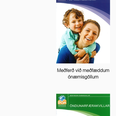
Meðferð við meðfæddum
ónæmisgöllum