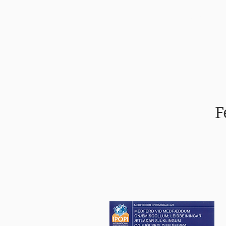
Forsíða
Félagið
F