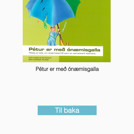
Pétur er með ónæmisgalla
Til baka