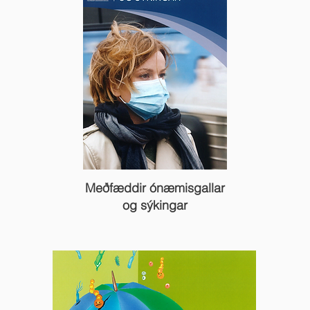
Meðfæddir ónæmisgallar
og sýkingar