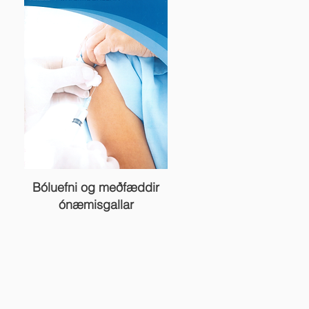
Bóluefni og meðfæddir
ónæmisgallar