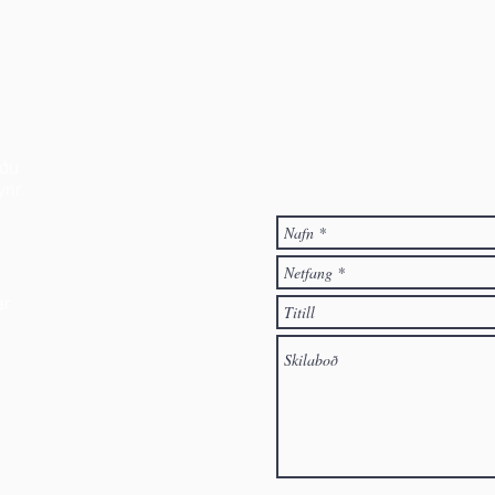
Hafðu samb
Velkomið er að senda póst á fél
vinsamlegast skráðu þá nafn þi
svo hafa samband.
íðu
ir.
ar