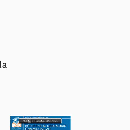
Tenglar
Hafa samband
la