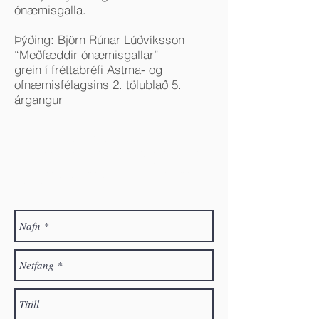
ónæmisgalla.
Þýðing: Björn Rúnar Lúðvíksson
“Meðfæddir ónæmisgallar”
grein í fréttabréfi Astma- og
ofnæmisfélagsins 2. tölublað 5.
árgangur
Hafðu samband
Velkomið er að senda póst á félagið. Ef þú óskar
eftir félagsaðild, vinsamlegast skráðu þá nafn þitt,
heimilisfang og netfang. Við munum svo hafa
samband.