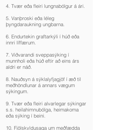
4. Tvær eða fleiri lungnabólgur á ári.
5. Vanþroski eða léleg
þyngdaraukning ungbarna.
6. Endurtekin graftarkýli í húð eða
innri líffærum.
7. Viðvarandi sveppasýking í
munnholi eða húð eftir að eins árs
aldri er náð.
8. Nauðsyn á sýklalyfjagjöf í æð til
meðhöndlunar á annars vægum
sýkingum.
9. Tvær eða fleiri alvarlegar sýkingar
s.s. heilahimnubólga, heimakoma
eða sýking í beini.
10. Fjölskyldusaga um meðfædda