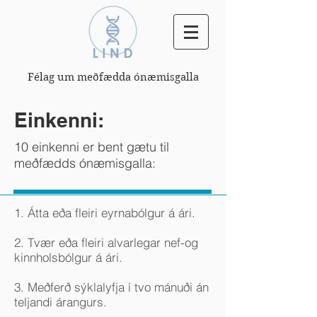
Félag um meðfædda ónæmisgalla
Einkenni:
10 einkenni er bent gætu til
meðfædds ónæmisgalla:
1. Átta eða fleiri eyrnabólgur á ári.
2. Tvær eða fleiri alvarlegar nef-og
kinnholsbólgur á ári.
3. Meðferð sýklalyfja í tvo mánuði án
teljandi árangurs.