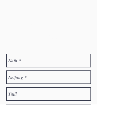
Hafðu samband
Velkomið er að senda póst á félagið. Ef þú óskar
eftir félagsaðild, vinsamlegast skráðu þá nafn þitt,
heimilisfang og netfang. Við munum svo hafa
samband.