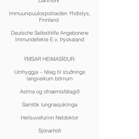
Danmörk
Immuunipuutospotilaiden Yhdistys,
Finnland
Deutsche Selbsthilfe Angeborene
Immundefekte E.v, Þýskaland
ÝMSAR HEIMASÍÐUR:
Umhyggja – félag til stuðnings
langveikum börnum
Astma og ofnæmisfélagið
Samtök lungnasjúklinga
Heilsuvefurinn Netdoktor
Sjónarhóll