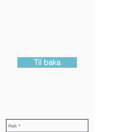
Til baka
Hafðu samband
Velkomið er að senda póst á félagið. Ef þú óskar
eftir félagsaðild, vinsamlegast skráðu þá nafn þitt,
heimilisfang og netfang. Við munum svo hafa
samband.