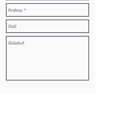
Senda
Kærar þakkir