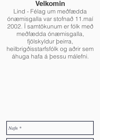
Velkomin
Lind - Félag um meðfædda
ónæmisgalla var stofnað 11.maí
2002. Í samtökunum er fólk með
meðfædda ónæmisgalla,
fjölskyldur þeirra,
heilbrigðisstarfsfólk og aðrir sem
áhuga hafa á þessu málefni.
Hafðu samband
Velkomið er að senda póst á félagið. Ef þú óskar
eftir félagsaðild, vinsamlegast skráðu þá nafn þitt,
heimilisfang og netfang. Við munum svo hafa
samband.