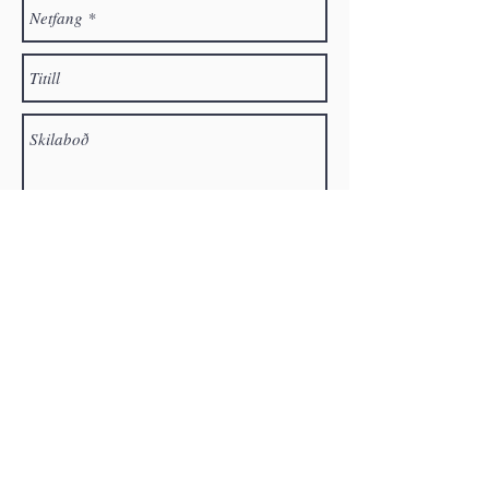
Senda
Kærar þakkir
Styrkur frá
WIN-World Immunodeficiency
Network
gerði okkur kleift að opna þessa