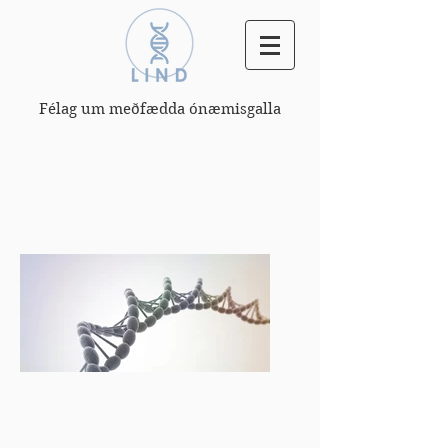
Félag um meðfædda ónæmisgalla