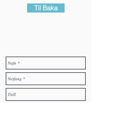
Til Baka
Hafðu samband
Velkomið er að senda póst á félagið. Ef þú óskar
eftir félagsaðild, vinsamlegast skráðu þá nafn þitt,
heimilisfang og netfang. Við munum svo hafa
samband.