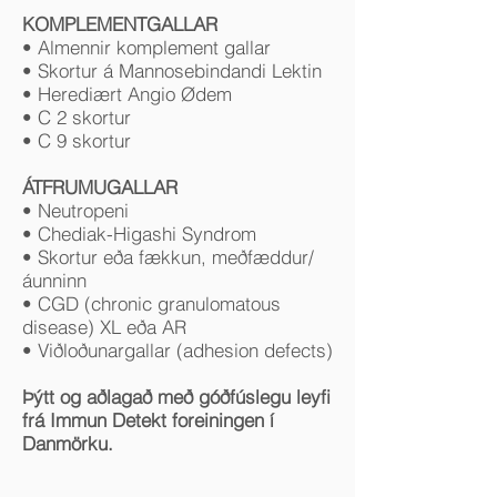
KOMPLEMENTGALLAR
• Almennir komplement gallar
• Skortur á Mannosebindandi Lektin
• Herediært Angio Ødem
• C 2 skortur
• C 9 skortur
ÁTFRUMUGALLAR
• Neutropeni
• Chediak-Higashi Syndrom
• Skortur eða fækkun, meðfæddur/
áunninn
• CGD (chronic granulomatous
disease) XL eða AR
• Viðloðunargallar (adhesion defects)
Þýtt og aðlagað með góðfúslegu leyfi
frá Immun Detekt foreiningen í
Danmörku.