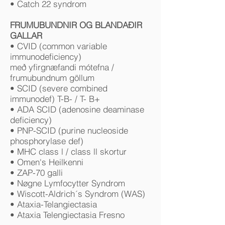
• Catch 22 syndrom
FRUMUBUNDNIR OG BLANDAÐIR
GALLAR
• CVID (common variable
immunodeficiency)
með yfirgnæfandi mótefna /
frumubundnum göllum
• SCID (severe combined
immunodef) T-B- / T- B+
• ADA SCID (adenosine deaminase
deficiency)
• PNP-SCID (purine nucleoside
phosphorylase def)
• MHC class l / class ll skortur
• Omen's Heilkenni
• ZAP-70 galli
• Nøgne Lymfocytter Syndrom
• Wiscott-Aldrich´s Syndrom (WAS)
• Ataxia-Telangiectasia
• Ataxia Telengiectasia Fresno